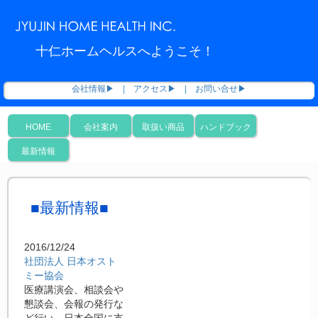
十仁ホームヘルスへようこそ！
会社情報▶
|
アクセス▶
|
お問い合せ▶
HOME
会社案内
取扱い商品
ハンドブック
最新情報
■最新情報■
2016/12/24
社団法人 日本オスト
ミー協会
医療講演会、相談会や
懇談会、会報の発行な