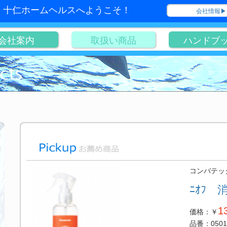
十仁ホームヘルスへようこそ！
会社情報▶
会社案内
取扱い商品
ハンドブ
コンバテッ
ﾆｵﾌ 消
1
価格：￥
品番：0501