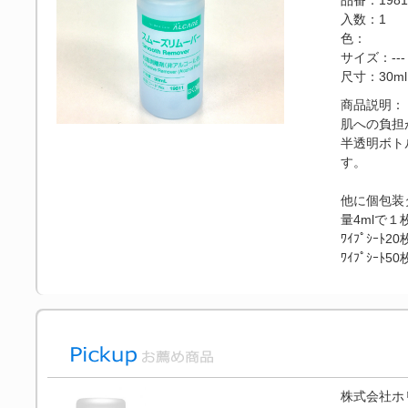
品番：1981
入数：1
色：
サイズ：---
尺寸：30ml
商品説明：
肌への負担
半透明ボト
す。
他に個包装
量4mlで
ﾜｲﾌﾟｼｰﾄ
ﾜｲﾌﾟｼｰﾄ
株式会社ホ