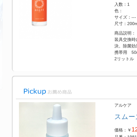
入数：1
色：
サイズ：---
尺寸：200m
商品説明：
装具交換時に
決。除菌効
携帯用 50
2リットル
アルケア
スムー
1
価格：￥