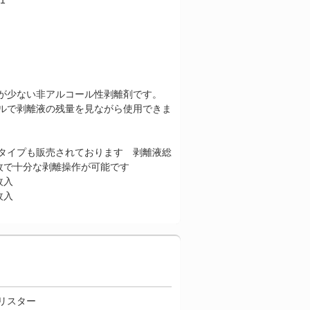
1
が少ない非アルコール性剥離剤です。
ルで剥離液の残量を見ながら使用できま
タイプも販売されております 剥離液総
１枚で十分な剥離操作が可能です
20枚入
50枚入
リスター