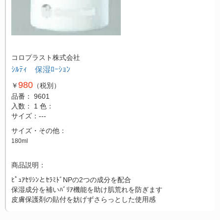
コロプラスト株式会社
ｼﾙﾃｨ 保湿ﾛｰｼｮﾝ
980
￥
（税別）
品番： 9601
入数： 1
色：
サイズ：---
サイズ・その他：
180ml
商品説明：
ﾋﾟｭｱｾﾘｼﾝとｾﾗﾐﾄﾞNPの2つの成分を配合
保湿成分を補いﾊﾞﾘｱ機能を助け肌荒れを防ぎます
皮膚保護剤の貼付を妨げずさらっとした使用感