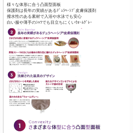
様々な体形に合う凸面型面板
保護剤は長年の実績があるﾃﾞｭﾗﾍｰｼﾌﾞ皮膚保護剤
撥水性のある素材で入浴や水泳でも安心
白い服や薄手のｼｬﾂでも目立ちにくいｳｫｰﾑｸﾞﾚｰ